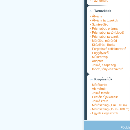
-
Távhőmérő
Tartozékok
-
Állvány
-
Állvány tartozékok
-
Szintezőléc
-
Prizmabot, prizma
-
Prizmabot tartó (bipod)
-
Prizmabot tartozék
-
Mérőléc, mérőrúd
-
Kitűzőrúd, libella
-
Forgatható reflektortartó
-
Függélyező
-
Műszertalp
-
Adapter
-
Jelölő, csapszeg
-
Index, fényvisszaverő
Kiegészítők
-
Mérőkerék
-
Vízmérték
-
Jelölő festék
-
Festék fújó kocsik
-
Jelölő kréta
-
Mérőszalag (1 m - 10 m)
-
Mérőszalag (15 m -100 m)
-
Egyéb kiegészítők
Főolda