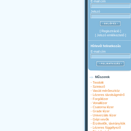
E-mail cím
Jelszó
[
Regisztráció
]
[
Jelszó emlékeztető
]
Hírlevél feliratkozás
E-mail cím
Műszerek
-
Teodolit
-
Szintező
-
Vasúti mérőeszköz
-
Lézeres távolságmérő
-
Forgólézer
-
Vonallézer
-
Csatorna lézer
-
Grade lézer
-
Univerzális lézer
-
Gépi vevők
-
Érzékelők, távirányítók
-
Lézeres függélyező