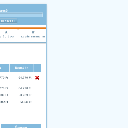
ereső
A
Bruttó ár
770 Ft
64.770 Ft
770 Ft
64.770 Ft
689 Ft
-3.239 Ft
.082 Ft
61.532 Ft
Összesen