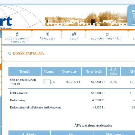
K
KOSÁR TARTALMA
ÁFA
Termék
Menny.
Nettó e.ár
Nettó érték
ÁF
kulcs
Séco prizmabot 2,6 m
51.000 Ft
51.000 Ft
27%
13.
db
5700-10
51.000 Ft
13.
Érték összesen:
-2.550 Ft
-
Kedvezmény:
Kedvezménnyel csökkentett érték összesen:
48.450 Ft
13
ÁFA tartalom részletezése
ÁFA kulcs
Alap
ÁFA összege