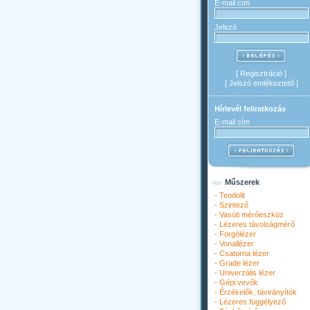
E-mail cím
Jelszó
[
Regisztráció
]
[
Jelszó emlékeztető
]
Hírlevél feliratkozás
E-mail cím
Műszerek
-
Teodolit
-
Szintező
-
Vasúti mérőeszköz
-
Lézeres távolságmérő
-
Forgólézer
-
Vonallézer
-
Csatorna lézer
-
Grade lézer
-
Univerzális lézer
-
Gépi vevők
-
Érzékelők, távirányítók
-
Lézeres függélyező