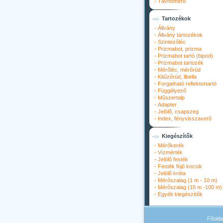
-
Távhőmérő
Tartozékok
-
Állvány
-
Állvány tartozékok
-
Szintezőléc
-
Prizmabot, prizma
-
Prizmabot tartó (bipod)
-
Prizmabot tartozék
-
Mérőléc, mérőrúd
-
Kitűzőrúd, libella
-
Forgatható reflektortartó
-
Függélyező
-
Műszertalp
-
Adapter
-
Jelölő, csapszeg
-
Index, fényvisszaverő
Kiegészítők
-
Mérőkerék
-
Vízmérték
-
Jelölő festék
-
Festék fújó kocsik
-
Jelölő kréta
-
Mérőszalag (1 m - 10 m)
-
Mérőszalag (15 m -100 m)
-
Egyéb kiegészítők
Főolda