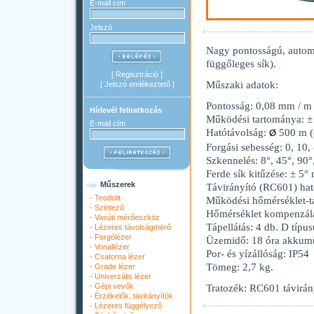
E-mail cím
Jelszó
Nagy pontosságú, automa
függőleges sík).
[
Regisztráció
]
Műszaki adatok:
[
Jelszó emlékeztető
]
Pontosság: 0,08 mm / m
Hírlevél feliratkozás
Működési tartománya: ±
E-mail cím
Hatótávolság:
500 m (
Ø
Forgási sebesség: 0, 10,
Szkennelés: 8°, 45°, 90°
Ferde sík kitűzése: ± 5°
Műszerek
Távirányító (RC601) hat
-
Teodolit
Működési hőmérséklet-t
-
Szintező
Hőmérséklet kompenzálá
-
Vasúti mérőeszköz
Tápellátás: 4 db. D típ
-
Lézeres távolságmérő
-
Forgólézer
Üzemidő: 18 óra akkumul
-
Vonallézer
Por- és yízállóság: IP54
-
Csatorna lézer
Tömeg: 2,7 kg.
-
Grade lézer
-
Univerzális lézer
-
Gépi vevők
Tratozék: RC601 távirán
-
Érzékelők, távirányítók
-
Lézeres függélyező