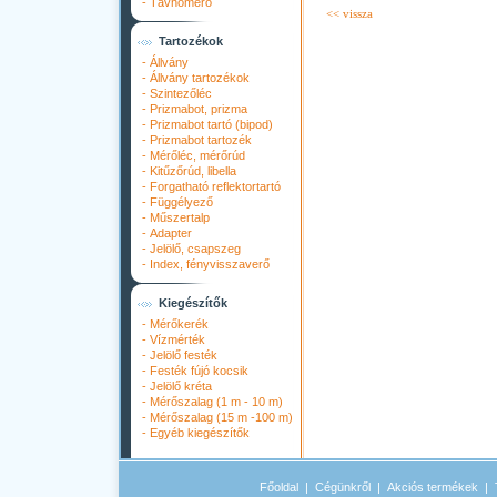
-
Távhőmérő
<< vissza
Tartozékok
-
Állvány
-
Állvány tartozékok
-
Szintezőléc
-
Prizmabot, prizma
-
Prizmabot tartó (bipod)
-
Prizmabot tartozék
-
Mérőléc, mérőrúd
-
Kitűzőrúd, libella
-
Forgatható reflektortartó
-
Függélyező
-
Műszertalp
-
Adapter
-
Jelölő, csapszeg
-
Index, fényvisszaverő
Kiegészítők
-
Mérőkerék
-
Vízmérték
-
Jelölő festék
-
Festék fújó kocsik
-
Jelölő kréta
-
Mérőszalag (1 m - 10 m)
-
Mérőszalag (15 m -100 m)
-
Egyéb kiegészítők
Főoldal
|
Cégünkről
|
Akciós termékek
|