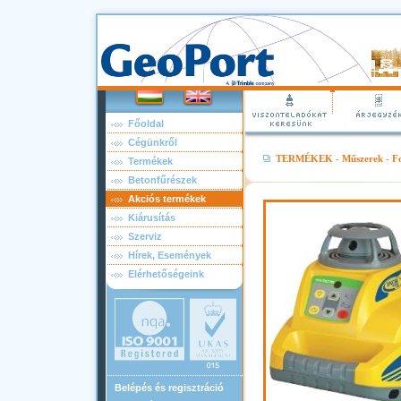
Főoldal
Cégünkről
TERMÉKEK
-
Műszerek
-
F
Termékek
Betonfűrészek
Akciós termékek
Kiárusítás
Szerviz
Hírek, Események
Elérhetőségeink
Belépés és regisztráció