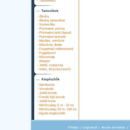
-
Távhőmérő
Tartozékok
-
Állvány
-
Állvány tartozékok
-
Szintezőléc
-
Prizmabot, prizma
-
Prizmabot tartó (bipod)
-
Prizmabot tartozék
-
Mérőléc, mérőrúd
-
Kitűzőrúd, libella
-
Forgatható reflektortartó
-
Függélyező
-
Műszertalp
-
Adapter
-
Jelölő, csapszeg
-
Index, fényvisszaverő
Kiegészítők
-
Mérőkerék
-
Vízmérték
-
Jelölő festék
-
Festék fújó kocsik
-
Jelölő kréta
-
Mérőszalag (1 m - 10 m)
-
Mérőszalag (15 m -100 m)
-
Egyéb kiegészítők
Főoldal
|
Cégünkről
|
Akciós termékek
|