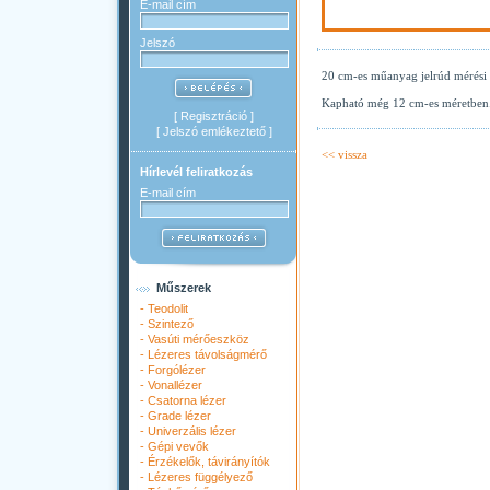
E-mail cím
Jelszó
20 cm-es műanyag jelrúd mérési po
Kapható még 12 cm-es méretben
[
Regisztráció
]
[
Jelszó emlékeztető
]
<< vissza
Hírlevél feliratkozás
E-mail cím
Műszerek
-
Teodolit
-
Szintező
-
Vasúti mérőeszköz
-
Lézeres távolságmérő
-
Forgólézer
-
Vonallézer
-
Csatorna lézer
-
Grade lézer
-
Univerzális lézer
-
Gépi vevők
-
Érzékelők, távirányítók
-
Lézeres függélyező