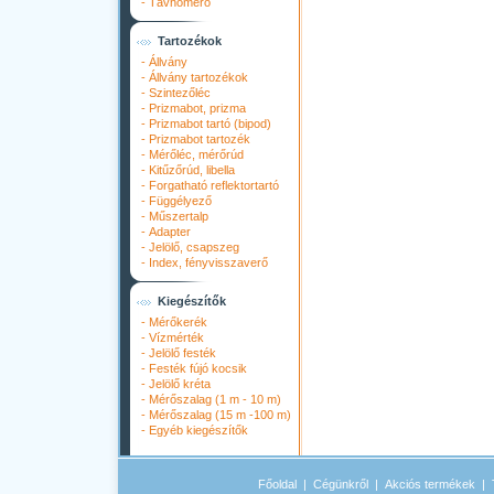
-
Távhőmérő
Tartozékok
-
Állvány
-
Állvány tartozékok
-
Szintezőléc
-
Prizmabot, prizma
-
Prizmabot tartó (bipod)
-
Prizmabot tartozék
-
Mérőléc, mérőrúd
-
Kitűzőrúd, libella
-
Forgatható reflektortartó
-
Függélyező
-
Műszertalp
-
Adapter
-
Jelölő, csapszeg
-
Index, fényvisszaverő
Kiegészítők
-
Mérőkerék
-
Vízmérték
-
Jelölő festék
-
Festék fújó kocsik
-
Jelölő kréta
-
Mérőszalag (1 m - 10 m)
-
Mérőszalag (15 m -100 m)
-
Egyéb kiegészítők
Főoldal
|
Cégünkről
|
Akciós termékek
|