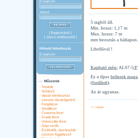
E-mail cím
Jelszó
5 tagból áll.
Min. hossz: 1,17 m
[
Regisztráció
]
Max. hossz: 7 m
[
Jelszó emlékeztető
]
mm beosztás a hátlapon.
Libellával !
Hírlevél feliratkozás
E-mail cím
Kapható még:
ALS7-5
/F
Ez a típus
belterek maga
Műszerek
(fordított)
.
-
Teodolit
Az ár ugyanaz.
-
Szintező
-
Vasúti mérőeszköz
-
Lézeres távolságmérő
-
Forgólézer
<< vissza
-
Vonallézer
-
Csatorna lézer
-
Grade lézer
-
Univerzális lézer
-
Gépi vevők
-
Érzékelők, távirányítók
-
Lézeres függélyező