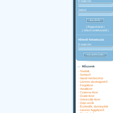
E-mail cím
Jelszó
[
Regisztráció
]
[
Jelszó emlékeztető
]
Hírlevél feliratkozás
E-mail cím
Műszerek
-
Teodolit
-
Szintező
-
Vasúti mérőeszköz
-
Lézeres távolságmérő
-
Forgólézer
-
Vonallézer
-
Csatorna lézer
-
Grade lézer
-
Univerzális lézer
-
Gépi vevők
-
Érzékelők, távirányítók
-
Lézeres függélyező