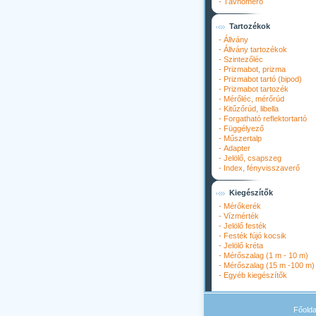
-
Távhőmérő
Tartozékok
-
Állvány
-
Állvány tartozékok
-
Szintezőléc
-
Prizmabot, prizma
-
Prizmabot tartó (bipod)
-
Prizmabot tartozék
-
Mérőléc, mérőrúd
-
Kitűzőrúd, libella
-
Forgatható reflektortartó
-
Függélyező
-
Műszertalp
-
Adapter
-
Jelölő, csapszeg
-
Index, fényvisszaverő
Kiegészítők
-
Mérőkerék
-
Vízmérték
-
Jelölő festék
-
Festék fújó kocsik
-
Jelölő kréta
-
Mérőszalag (1 m - 10 m)
-
Mérőszalag (15 m -100 m)
-
Egyéb kiegészítők
Főolda