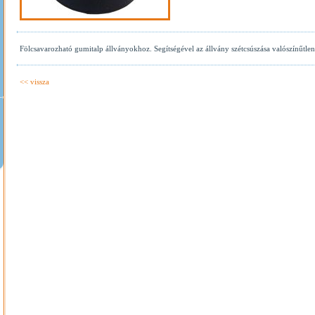
Fölcsavarozható gumitalp állványokhoz. Segítségével az állvány szétcsúszása valószínűtle
<< vissza