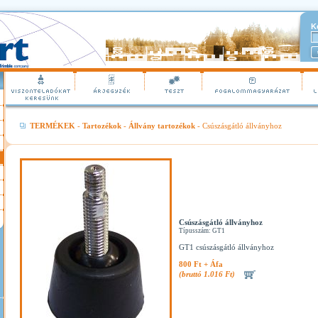
K
TERMÉKEK
-
Tartozékok
-
Állvány tartozékok
- Csúszásgátló állványhoz
Csúszásgátló állványhoz
Típusszám: GT1
GT1 csúszásgátló állványhoz
800 Ft + Áfa
(bruttó 1.016 Ft)